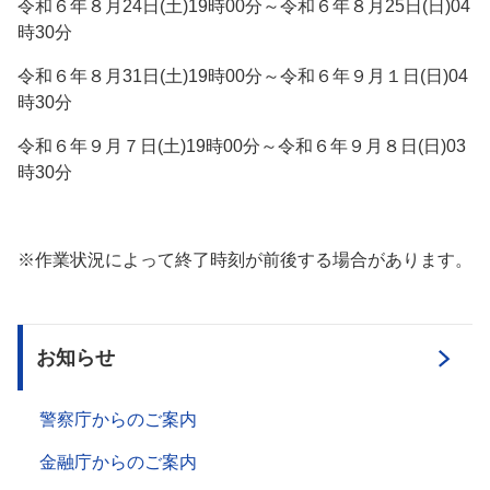
令和６年８月
24
日
(
土
)19
時
00
分～令和６年８月
25
日
(
日
)04
時
30
分
令和６年８月
31
日
(
土
)19
時
00
分～令和６年９月１日
(
日
)04
時
30
分
令和６年９月７日
(
土
)19
時
00
分～令和６年９月８日
(
日
)03
時
30
分
※作業状況によって終了時刻が前後する場合があります。
お知らせ
警察庁からのご案内
金融庁からのご案内