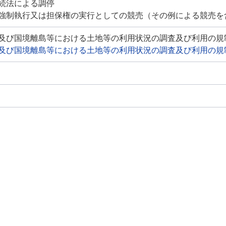
続法による調停
強制執行又は担保権の実行としての競売（その例による競売を
及び国境離島等における土地等の利用状況の調査及び利用の規
及び国境離島等における土地等の利用状況の調査及び利用の規