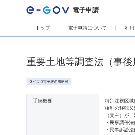
電子申請
トップ
電子申請について
利用
重要土地等調査法（事後
GビズID電子署名省略可
手続概要
特別注視区域
権利の移転又
（売主）が、
・民事調停法
・民事訴訟法